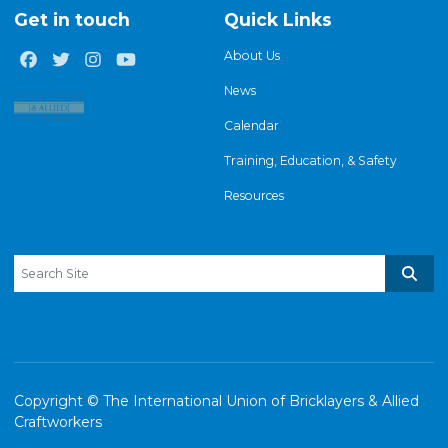
Get in touch
Quick Links
About Us
Facebook
Twitter
Instagram
Youtube
News
Calendar
Training, Education, & Safety
Resources
Search site
Sear
Copyright © The International Union of Bricklayers & Allied
Craftworkers